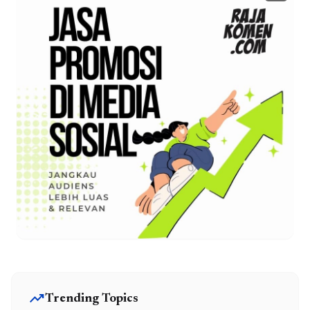
trending_up
Trending Topics