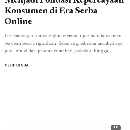
Menjadi Pondasi Kepercayaan
Konsumen di Era Serba
Online
Perkembangan dunia digital membuat perilaku konsumen
berubah secara signifikan. Sekarang, sebelum membeli apa
pun—mulai dari produk rumahan, pakaian, hingga
layanan digital—orang cenderung mencari pendapat dari
OLEH: DINDA
sesama pengguna. Karena itu, ulasan positif memiliki peran
besar dalam menentukan apakah seseorang akan yakin
membeli sebuah produk atau justru mengurungkan
niatnya. Review kini bukan hanya pelengkap, melainkan
elemen penting ...
Baca Selengkapnya
AD