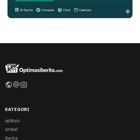
public
alternate_email
photo_camera
KATEGORI
aplikasi
Artikel
Berita