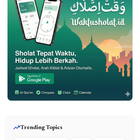
trending_up
Trending Topics