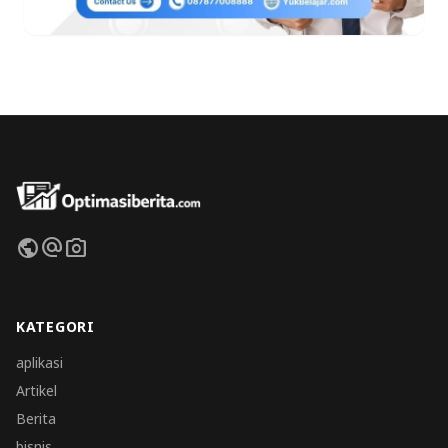
public
alternate_email
photo_camera
KATEGORI
aplikasi
Artikel
Berita
bisnis