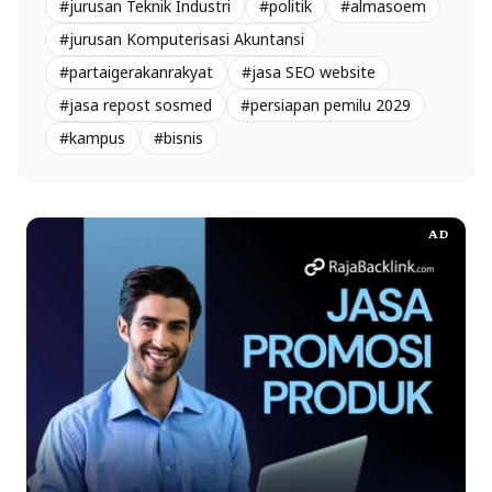
#jurusan Teknik Industri
#politik
#almasoem
#jurusan Komputerisasi Akuntansi
#partaigerakanrakyat
#jasa SEO website
#jasa repost sosmed
#persiapan pemilu 2029
#kampus
#bisnis
AD