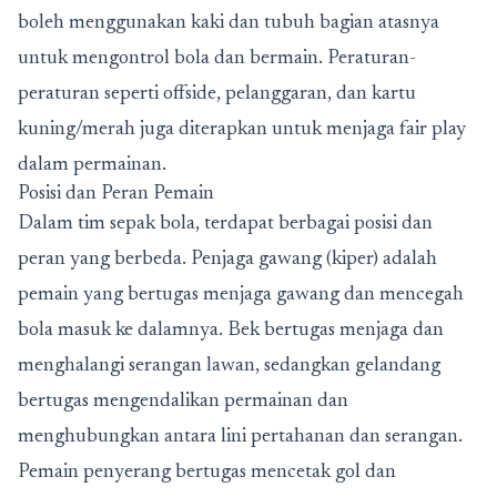
boleh menggunakan kaki dan tubuh bagian atasnya
untuk mengontrol bola dan bermain. Peraturan-
peraturan seperti offside, pelanggaran, dan kartu
kuning/merah juga diterapkan untuk menjaga fair play
dalam permainan.
Posisi dan Peran Pemain
Dalam tim sepak bola, terdapat berbagai posisi dan
peran yang berbeda. Penjaga gawang (kiper) adalah
pemain yang bertugas menjaga gawang dan mencegah
bola masuk ke dalamnya. Bek bertugas menjaga dan
menghalangi serangan lawan, sedangkan gelandang
bertugas mengendalikan permainan dan
menghubungkan antara lini pertahanan dan serangan.
Pemain penyerang bertugas mencetak gol dan