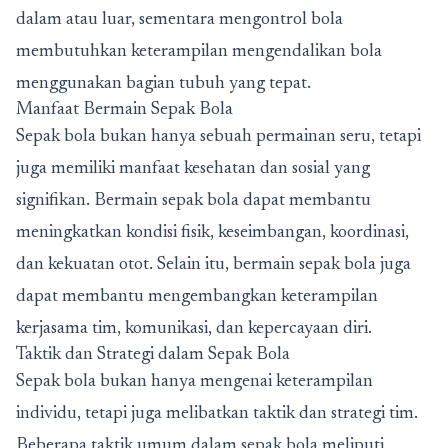
dalam atau luar, sementara mengontrol bola
membutuhkan keterampilan mengendalikan bola
menggunakan bagian tubuh yang tepat.
Manfaat Bermain Sepak Bola
Sepak bola bukan hanya sebuah permainan seru, tetapi
juga memiliki manfaat kesehatan dan sosial yang
signifikan. Bermain sepak bola dapat membantu
meningkatkan kondisi fisik, keseimbangan, koordinasi,
dan kekuatan otot. Selain itu, bermain sepak bola juga
dapat membantu mengembangkan keterampilan
kerjasama tim, komunikasi, dan kepercayaan diri.
Taktik dan Strategi dalam Sepak Bola
Sepak bola bukan hanya mengenai keterampilan
individu, tetapi juga melibatkan taktik dan strategi tim.
Beberapa taktik umum dalam sepak bola meliputi