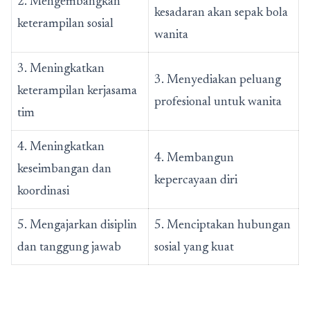
2. Mengembangkan
kesadaran akan sepak bola
keterampilan sosial
wanita
3. Meningkatkan
3. Menyediakan peluang
keterampilan kerjasama
profesional untuk wanita
tim
4. Meningkatkan
4. Membangun
keseimbangan dan
kepercayaan diri
koordinasi
5. Mengajarkan disiplin
5. Menciptakan hubungan
dan tanggung jawab
sosial yang kuat