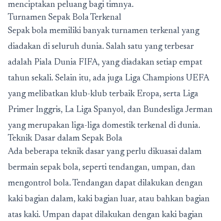
menciptakan peluang bagi timnya.
Turnamen Sepak Bola Terkenal
Sepak bola memiliki banyak turnamen terkenal yang
diadakan di seluruh dunia. Salah satu yang terbesar
adalah Piala Dunia FIFA, yang diadakan setiap empat
tahun sekali. Selain itu, ada juga Liga Champions UEFA
yang melibatkan klub-klub terbaik Eropa, serta Liga
Primer Inggris, La Liga Spanyol, dan Bundesliga Jerman
yang merupakan liga-liga domestik terkenal di dunia.
Teknik Dasar dalam Sepak Bola
Ada beberapa teknik dasar yang perlu dikuasai dalam
bermain sepak bola, seperti tendangan, umpan, dan
mengontrol bola. Tendangan dapat dilakukan dengan
kaki bagian dalam, kaki bagian luar, atau bahkan bagian
atas kaki. Umpan dapat dilakukan dengan kaki bagian