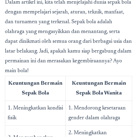
Dalam artikel ini, kita telah menjelajahi dunia sepak bola
dengan mempelajari sejarah, aturan, teknik, manfaat,
dan turnamen yang terkenal. Sepak bola adalah
olahraga yang mengasyikkan dan menantang, serta
dapat dinikmati oleh semua orang dari berbagai usia dan
latar belakang. Jadi, apakah kamu siap bergabung dalam
permainan ini dan merasakan kegembiraannya? Ayo
main bola!
Keuntungan Bermain
Keuntungan Bermain
Sepak Bola
Sepak Bola Wanita
1. Meningkatkan kondisi
1. Mendorong kesetaraan
fisik
gender dalam olahraga
2. Meningkatkan