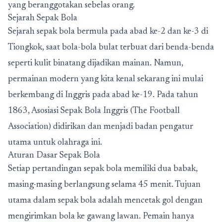
yang beranggotakan sebelas orang.
Sejarah Sepak Bola
Sejarah sepak bola bermula pada abad ke-2 dan ke-3 di
Tiongkok, saat bola-bola bulat terbuat dari benda-benda
seperti kulit binatang dijadikan mainan. Namun,
permainan modern yang kita kenal sekarang ini mulai
berkembang di Inggris pada abad ke-19. Pada tahun
1863, Asosiasi Sepak Bola Inggris (The Football
Association) didirikan dan menjadi badan pengatur
utama untuk olahraga ini.
Aturan Dasar Sepak Bola
Setiap pertandingan sepak bola memiliki dua babak,
masing-masing berlangsung selama 45 menit. Tujuan
utama dalam sepak bola adalah mencetak gol dengan
mengirimkan bola ke gawang lawan. Pemain hanya