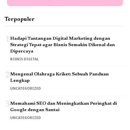
Terpopuler
1
Hadapi Tantangan Digital Marketing dengan
Strategi Tepat agar Bisnis Semakin Dikenal dan
Dipercaya
BISNIS DIGITAL
2
Mengenal Olahraga Kriket: Sebuah Panduan
Lengkap
UNCATEGORIZED
3
Memahami SEO dan Meningkatkan Peringkat di
Google dengan Santai
UNCATEGORIZED