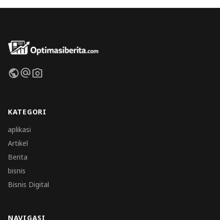
public
alternate_email
photo_camera
KATEGORI
aplikasi
Artikel
Berita
bisnis
Bisnis Digital
NAVIGASI