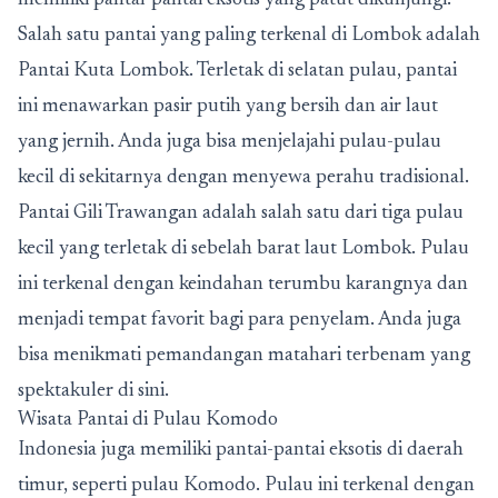
memiliki pantai-pantai eksotis yang patut dikunjungi.
Salah satu pantai yang paling terkenal di Lombok adalah
Pantai Kuta Lombok. Terletak di selatan pulau, pantai
ini menawarkan pasir putih yang bersih dan air laut
yang jernih. Anda juga bisa menjelajahi pulau-pulau
kecil di sekitarnya dengan menyewa perahu tradisional.
Pantai Gili Trawangan adalah salah satu dari tiga pulau
kecil yang terletak di sebelah barat laut Lombok. Pulau
ini terkenal dengan keindahan terumbu karangnya dan
menjadi tempat favorit bagi para penyelam. Anda juga
bisa menikmati pemandangan matahari terbenam yang
spektakuler di sini.
Wisata Pantai di Pulau Komodo
Indonesia juga memiliki pantai-pantai eksotis di daerah
timur, seperti pulau Komodo. Pulau ini terkenal dengan