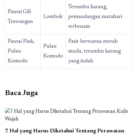
Terumbu karang,
Pantai Gili
Lombok
pemandangan matahari
Trawangan
terbenam
Pantai Pink,
Pasir berwarna merah
Pulau
Pulau
muda, terumbu karang
Komodo
Komodo
yang indah
Baca Juga
7 Hal yang Harus Diketahui Tentang Perawatan