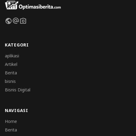
public
alternate_email
photo_camera
KATEGORI
aplikasi
Artikel
Berita
bisnis
Bisnis Digital
NAVIGASI
Home
Berita