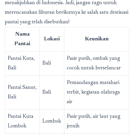
menakjubkan di Indonesia. Jadi, jangan ragu untuk
merencanakan liburan berikutnya ke salah satu destinasi
pantai yang telah disebutkan!
Nama
Lokasi
Keunikan
Pantai
Pantai Kuta,
Pasir putih, ombak yang
Bali
Bali
cocok untuk berselancar
Pemandangan matahari
Pantai Sanur,
Bali
terbit, kegiatan olahraga
Bali
air
Pantai Kuta
Pasir putih, air laut yang
Lombok
Lombok
jernih