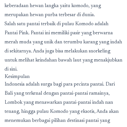
keberadaan hewan langka yaitu komodo, yang
merupakan hewan purba terbesar di dunia.
Salah satu pantai terbaik di pulau Komodo adalah
Pantai Pink. Pantai ini memiliki pasir yang berwarna
merah muda yang unik dan terumbu karang yang indah
di sekitarnya. Anda juga bisa melakukan snorkeling
untuk melihat keindahan bawah laut yang menakjubkan
di sini.
Kesimpulan
Indonesia adalah surga bagi para pecinta pantai. Dari
Bali yang terkenal dengan pantai-pantai ramainya,
Lombok yang menawarkan pantai-pantai indah nan
tenang, hingga pulau Komodo yang eksotis, Anda akan
menemukan berbagai pilihan destinasi pantai yang