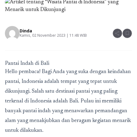
Dinda
share
bookmark
Kamis, 02 November 2023 | 11:48 WIB
Pantai Indah di Bali
Hello pembaca! Bagi Anda yang suka dengan keindahan
pantai, Indonesia adalah tempat yang tepat untuk
dikunjungi. Salah satu destinasi pantai yang paling
terkenal di Indonesia adalah Bali. Pulau ini memiliki
banyak pantai indah yang menawarkan pemandangan
alam yang menakjubkan dan beragam kegiatan menarik
untuk dilakukan.