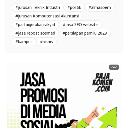
#jurusan Teknik Industri
#politik
#almasoem
#jurusan Komputerisasi Akuntansi
#partaigerakanrakyat
#jasa SEO website
#jasa repost sosmed
#persiapan pemilu 2029
#kampus
#bisnis
AD