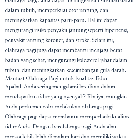
olahraga pagi, Anda dapat meningkatkan sirkulasi darah
dalam tubuh, memperkuat otot jantung, dan
meningkatkan kapasitas paru-paru. Hal ini dapat
mengurangi risiko penyakit jantung seperti hipertensi,
penyakit jantung koroner, dan stroke. Selain itu,
olahraga pagi juga dapat membantu menjaga berat
badan yang sehat, mengurangi kolesterol jahat dalam
tubuh, dan meningkatkan keseimbangan gula darah.
Manfaat Olahraga Pagi untuk Kualitas Tidur
Apakah Anda sering mengalami kesulitan dalam
mendapatkan tidur yang nyenyak? Jika iya, mungkin
Anda perlu mencoba melakukan olahraga pagi.
Olahraga pagi dapat membantu memperbaiki kualitas
tidur Anda. Dengan berolahraga pagi, Anda akan
merasa lebih lelah di malam hari dan memiliki waktu