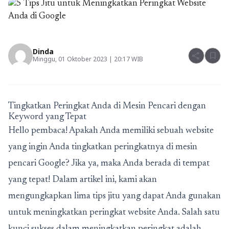
Dinda
share
bookmark
Minggu, 01 Oktober 2023 | 20:17 WIB
Tingkatkan Peringkat Anda di Mesin Pencari dengan
Keyword yang Tepat
Hello pembaca! Apakah Anda memiliki sebuah website
yang ingin Anda tingkatkan peringkatnya di mesin
pencari Google? Jika ya, maka Anda berada di tempat
yang tepat! Dalam artikel ini, kami akan
mengungkapkan lima tips jitu yang dapat Anda gunakan
untuk meningkatkan peringkat website Anda. Salah satu