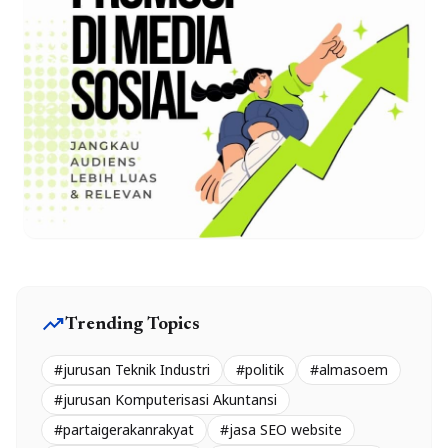
trending_up
Trending Topics
#jurusan Teknik Industri
#politik
#almasoem
#jurusan Komputerisasi Akuntansi
#partaigerakanrakyat
#jasa SEO website