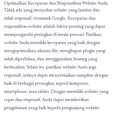
Optimalkan Kecepatan dan Responsifitas Website Anda
Tidak ada yang menyukai website yang lambat dan
tidak responsif, termasuk Google. Kecepatan dan
responsifitas website adalah faktor penting yang dapat
mempengaruhi peringkat di mesin pencari. Pastikan
website Anda memiliki kecepatan yang baik dengan
mengoptimalkan ukuran file, menghapus plugin yang
tidak diperlukan, dan menggunakan hosting yang
berkualitas. Selain itu, pastikan website Anda juga
responsif, artinya dapat menyesuaikan tampilan dengan
baik di berbagai perangkat, seperti komputer,
smartphone, atau tablet. Dengan memiliki website yang
cepat dan responsif, Anda dapat memberikan
pengalaman yang baik kepada pengunjung website