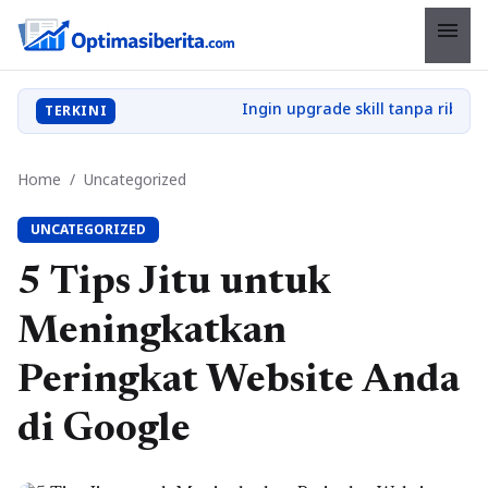
menu
TERKINI
Home
/
Uncategorized
UNCATEGORIZED
5 Tips Jitu untuk
Meningkatkan
Peringkat Website Anda
di Google