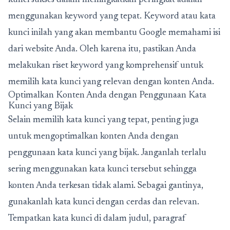
kunci sukses dalam meningkatkan peringkat adalah
menggunakan keyword yang tepat. Keyword atau kata
kunci inilah yang akan membantu Google memahami isi
dari website Anda. Oleh karena itu, pastikan Anda
melakukan riset keyword yang komprehensif untuk
memilih kata kunci yang relevan dengan konten Anda.
Optimalkan Konten Anda dengan Penggunaan Kata
Kunci yang Bijak
Selain memilih kata kunci yang tepat, penting juga
untuk mengoptimalkan konten Anda dengan
penggunaan kata kunci yang bijak. Janganlah terlalu
sering menggunakan kata kunci tersebut sehingga
konten Anda terkesan tidak alami. Sebagai gantinya,
gunakanlah kata kunci dengan cerdas dan relevan.
Tempatkan kata kunci di dalam judul, paragraf