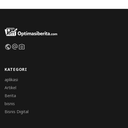
public
alternate_email
photo_camera
KATEGORI
aplikasi
Artikel
Berita
bisnis
Bisnis Digital