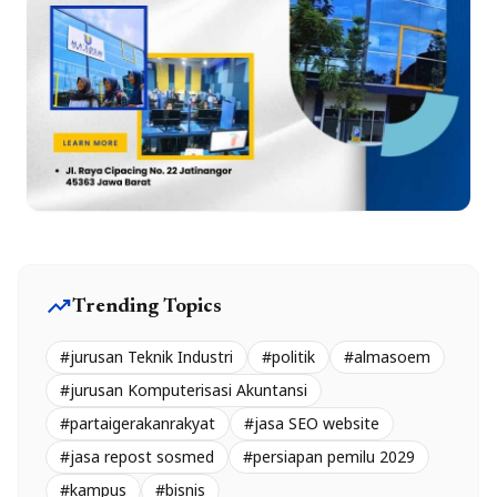
trending_up
Trending Topics
#jurusan Teknik Industri
#politik
#almasoem
#jurusan Komputerisasi Akuntansi
#partaigerakanrakyat
#jasa SEO website
#jasa repost sosmed
#persiapan pemilu 2029
#kampus
#bisnis