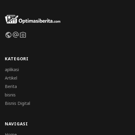
public
alternate_email
photo_camera
KATEGORI
aplikasi
Artikel
Berita
bisnis
Bisnis Digital
NAVIGASI
Home