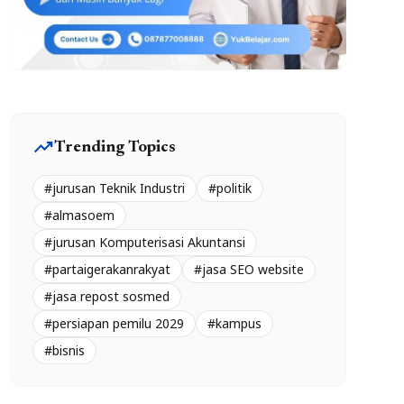
trending_up
Trending Topics
#jurusan Teknik Industri
#politik
#almasoem
#jurusan Komputerisasi Akuntansi
#partaigerakanrakyat
#jasa SEO website
#jasa repost sosmed
#persiapan pemilu 2029
#kampus
#bisnis