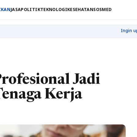
IKAN
JASA
POLITIK
TEKNOLOGI
KESEHATAN
SOSMED
rofesional Jadi
Tenaga Kerja