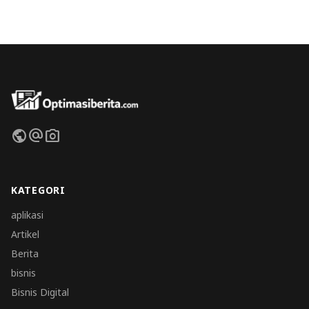
public
alternate_email
photo_camera
KATEGORI
aplikasi
Artikel
Berita
bisnis
Bisnis Digital