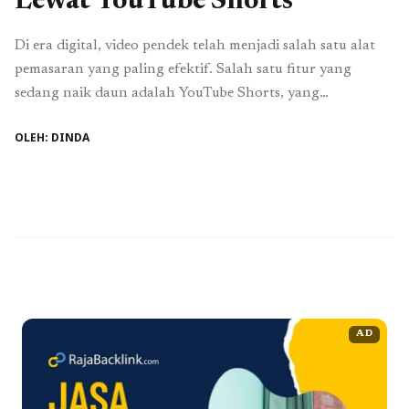
Lewat YouTube Shorts
Di era digital, video pendek telah menjadi salah satu alat
pemasaran yang paling efektif. Salah satu fitur yang
sedang naik daun adalah YouTube Shorts, yang
memungkinkan pembuatan video singkat berdurasi kurang
OLEH: DINDA
dari 60 detik. Dengan jangkauan luas dan potensi viral
tinggi, strategi YouTube Shorts pemasaran menjadi cara
efektif untuk meningkatkan visibilitas brand dan
membangun engagement ...
Baca Selengkapnya
AD