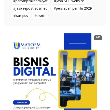
#partaigerakanrakyat
#jasa SEO website
#jasa repost sosmed
#persiapan pemilu 2029
#kampus
#bisnis
AD