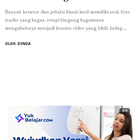
Banyak kreator dan pelaku bisnis kecil memiliki stok foto
studio yang bagus, tetapi bingung bagaimana
mengubahnya menjadi konten video yang lebih hidup.
Padahal, dengan memanfaatkan Canva, kamu bisa
OLEH: DINDA
membuat video studio profesional tanpa perlu skill editing
tingkat lanjut. Di YukBelajar.com, pembahasan tentang
pengembangan skill digital kreatif selalu menekankan
praktik langsung menggunakan tools yang mudah diakses.
...
Baca Selengkapnya
AD