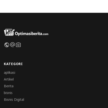
public
alternate_email
photo_camera
KATEGORI
aplikasi
Artikel
Berita
bisnis
Bisnis Digital