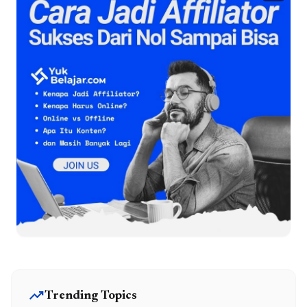
trending_up
Trending Topics