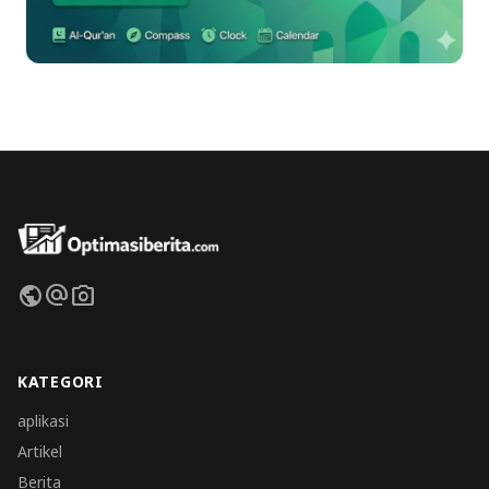
public
alternate_email
photo_camera
KATEGORI
aplikasi
Artikel
Berita