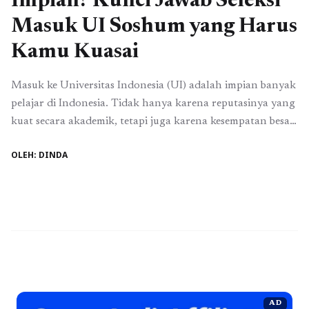
Impian? Kunci Jawab Seleksi
Masuk UI Soshum yang Harus
Kamu Kuasai
Masuk ke Universitas Indonesia (UI) adalah impian banyak
pelajar di Indonesia. Tidak hanya karena reputasinya yang
kuat secara akademik, tetapi juga karena kesempatan besar
yang dibuka untuk masa depan karier. Untuk itu,
OLEH: DINDA
persiapan seleksi masuk menjadi fase penting yang sering
membuat pelajar merasa tegang, apalagi untuk jalur
soshum yang kompetitif. Kata kunci yang akan kita ...
Baca
Selengkapnya
AD