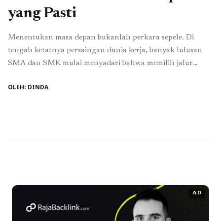
yang Pasti
Menentukan masa depan bukanlah perkara sepele. Di
tengah ketatnya persaingan dunia kerja, banyak lulusan
SMA dan SMK mulai menyadari bahwa memilih jalur
pendidikan yang tepat adalah kunci utama keberhasilan
OLEH: DINDA
hidup. Tidak cukup hanya kuliah, tetapi juga harus
memiliki arah karier yang jelas. Inilah mengapa Sekolah
Tinggi Pertanahan Nasional (STPN) menjadi pilihan
unggulan. Namun, untuk bisa ...
Baca Selengkapnya
AD