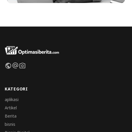
public
alternate_email
photo_camera
KATEGORI
aplikasi
Artikel
Berita
bisnis