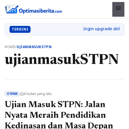
menu
TERKINI
HOME
/
UJIANMASUKSTPN
ujianmasukSTPN
6 bulan yang lalu
schedule
UTAMA
Ujian Masuk STPN: Jalan
Nyata Meraih Pendidikan
Kedinasan dan Masa Depan