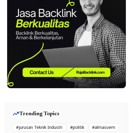
trending_up
Trending Topics
#jurusan Teknik Industri
#politik
#almasoem