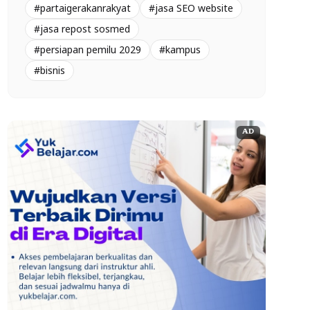
#partaigerakanrakyat
#jasa SEO website
#jasa repost sosmed
#persiapan pemilu 2029
#kampus
#bisnis
AD