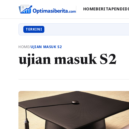
HOME
BERITA
PENDID
TERKINI
HOME
/
UJIAN MASUK S2
ujian masuk S2