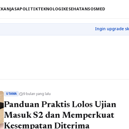
IKAN
JASA
POLITIK
TEKNOLOGI
KESEHATAN
SOSMED
9 bulan yang lalu
schedule
UTAMA
Panduan Praktis Lolos Ujian
Masuk S2 dan Memperkuat
Kesempatan Diterima