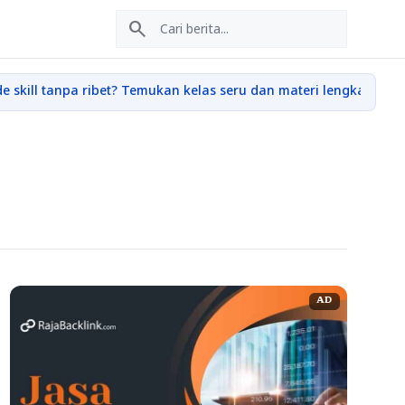
search
AD