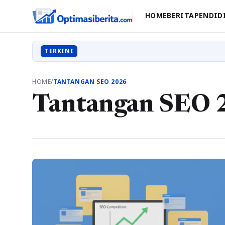
HOME
BERITA
PENDID
TERKINI
HOME
/
TANTANGAN SEO 2026
Tantangan SEO 