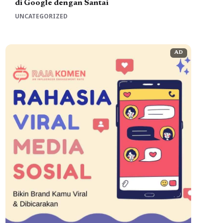
di Google dengan Santai
UNCATEGORIZED
AD