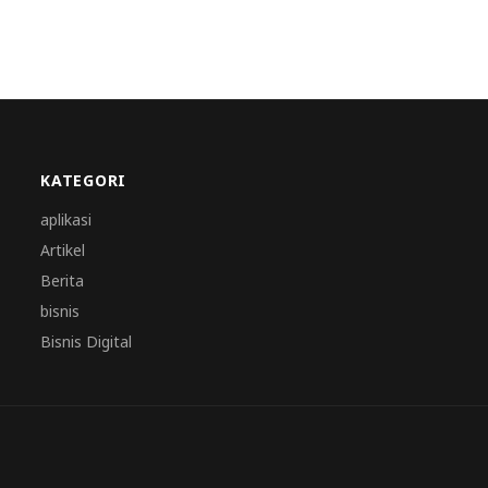
KATEGORI
aplikasi
Artikel
Berita
bisnis
Bisnis Digital