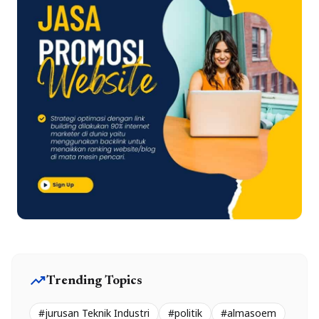
trending_up
Trending Topics
#jurusan Teknik Industri
#politik
#almasoem