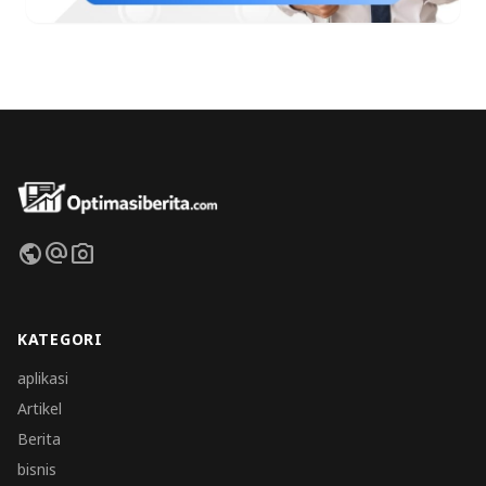
public
alternate_email
photo_camera
KATEGORI
aplikasi
Artikel
Berita
bisnis