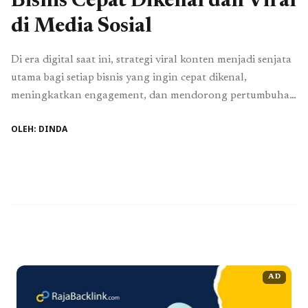
Bisnis Cepat Dikenal dan Viral
di Media Sosial
Di era digital saat ini, strategi viral konten menjadi senjata
utama bagi setiap bisnis yang ingin cepat dikenal,
meningkatkan engagement, dan mendorong pertumbuhan
penjualan. Banyak pelaku usaha merasa frustrasi karena
OLEH: DINDA
konten mereka, meskipun menarik secara visual, tetap sepi
interaksi. Masalahnya bukan pada kualitas konten, tetapi
pada cara konten dirancang agar mampu memikat audiens
dan memanfaatkan ...
Baca Selengkapnya
AD