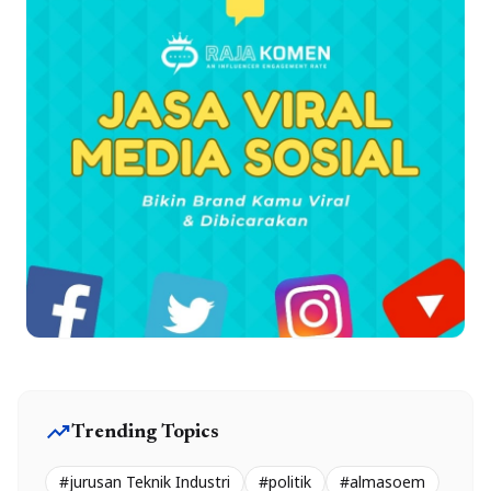
trending_up
Trending Topics
#jurusan Teknik Industri
#politik
#almasoem