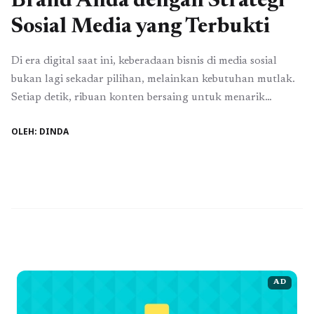
Brand Anda dengan Strategi
Sosial Media yang Terbukti
Di era digital saat ini, keberadaan bisnis di media sosial
bukan lagi sekadar pilihan, melainkan kebutuhan mutlak.
Setiap detik, ribuan konten bersaing untuk menarik
perhatian audiens. Tanpa strategi sosial media yang tepat,
OLEH: DINDA
peluang bisnis Anda dikenal, dipercaya, dan menghasilkan
penjualan akan hilang begitu saja. Banyak pemilik bisnis
hanya fokus pada posting rutin tanpa perencanaan
matang, ...
Baca Selengkapnya
AD