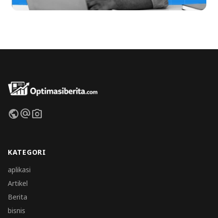
public
alternate_email
photo_camera
KATEGORI
aplikasi
Artikel
Berita
bisnis