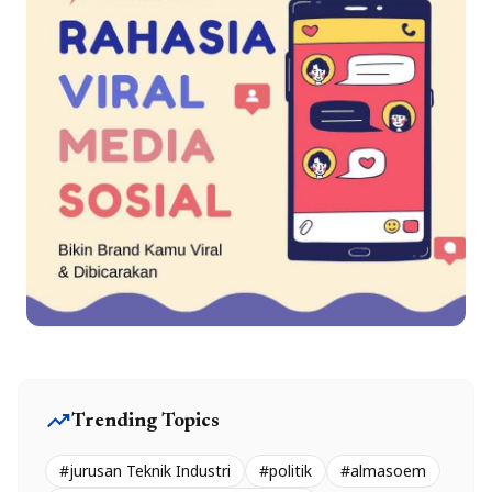
trending_up
Trending Topics
#jurusan Teknik Industri
#politik
#almasoem