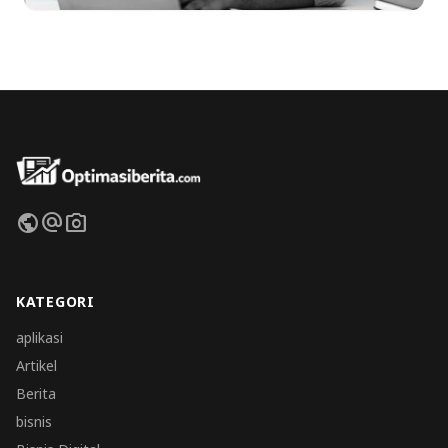
public
alternate_email
photo_camera
KATEGORI
aplikasi
Artikel
Berita
bisnis