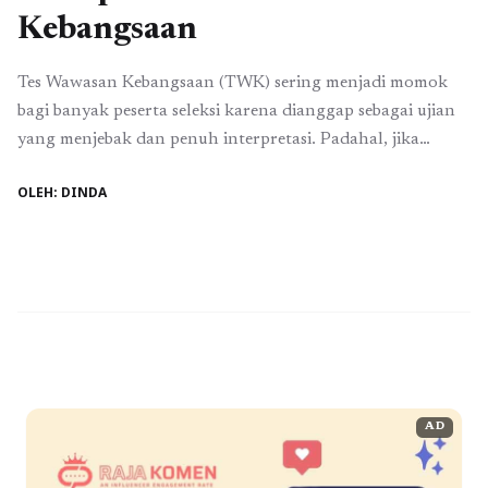
Kebangsaan
Tes Wawasan Kebangsaan (TWK) sering menjadi momok
bagi banyak peserta seleksi karena dianggap sebagai ujian
yang menjebak dan penuh interpretasi. Padahal, jika
dipahami dengan sudut pandang yang tepat, TWK bukan
OLEH: DINDA
sekadar tes hafalan, melainkan ujian cara berpikir sebagai
warga negara. Tes ini dirancang untuk melihat sejauh
mana seseorang memahami nilai-nilai kebangsaan, ideologi
negara, serta sikap ...
Baca Selengkapnya
AD