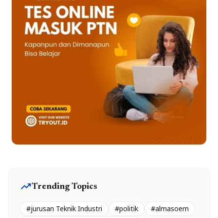
trending_up
Trending Topics
#jurusan Teknik Industri
#politik
#almasoem