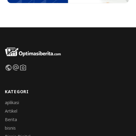
public
alternate_email
photo_camera
KATEGORI
aplikasi
Artikel
Berita
bisnis