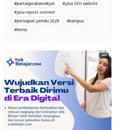
#partaigerakanrakyat
#jasa SEO website
#jasa repost sosmed
#persiapan pemilu 2029
#kampus
#bisnis
AD