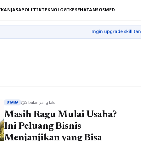
IKAN
JASA
POLITIK
TEKNOLOGI
KESEHATAN
SOSMED
5 bulan yang lalu
schedule
UTAMA
Masih Ragu Mulai Usaha?
Ini Peluang Bisnis
Menjanjikan yang Bisa