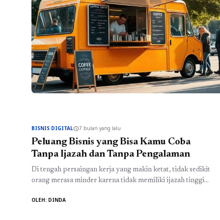
BISNIS DIGITAL
7 bulan yang lalu
schedule
Peluang Bisnis yang Bisa Kamu Coba
Tanpa Ijazah dan Tanpa Pengalaman
Di tengah persaingan kerja yang makin ketat, tidak sedikit
orang merasa minder karena tidak memiliki ijazah tinggi
atau pengalaman kerja yang mumpuni. Padahal, realitas di
OLEH: DINDA
era digital menunjukkan bahwa peluang sukses tidak selalu
datang dari jalur formal. Konsep bisnis tanpa ijazah dan