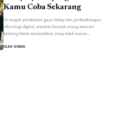
Kamu Coba Sekarang
Di tengah perubahan gaya hidup dan perkembangan
teknologi digital, semakin banyak orang mencari
peluang bisnis menjanjikan yang tidak hanya
menguntungkan tetapi juga berkelanjutan. Dunia usaha
OLEH: DINDA
kini tidak lagi terbatas pada model konvensional, karena
inovasi dan kreativitas membuka jalan bagi siapa saja
untuk memulai bisnis dari nol. Melalui berbagai
pembahasan seputar strategi promosi dan
pengembangan usaha, ...
Baca Selengkapnya