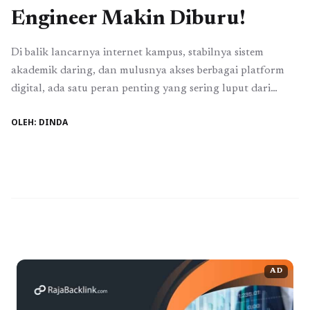
Engineer Makin Diburu!
Di balik lancarnya internet kampus, stabilnya sistem
akademik daring, dan mulusnya akses berbagai platform
digital, ada satu peran penting yang sering luput dari
sorotan, yaitu Network Engineer. Profesi ini menjadi
OLEH: DINDA
tulang punggung infrastruktur teknologi modern dan
semakin relevan di tengah ketergantungan masyarakat
terhadap sistem jaringan. Banyak mahasiswa Informatika
atau teknologi informasi yang awalnya belum menyadari ...
Baca Selengkapnya
AD