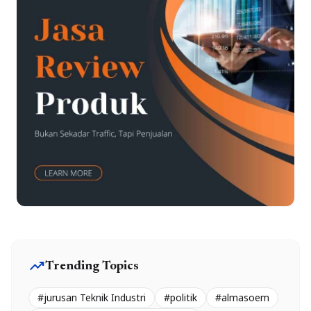
trending_up
Trending Topics
#jurusan Teknik Industri
#politik
#almasoem