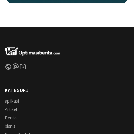
public
alternate_email
photo_camera
KATEGORI
aplikasi
Artikel
Berita
bisnis