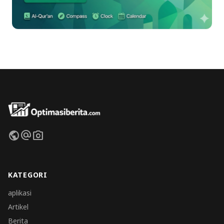
public
alternate_email
photo_camera
KATEGORI
aplikasi
Artikel
Berita