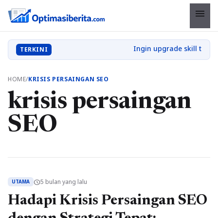
menu
TERKINI
HOME
/
KRISIS PERSAINGAN SEO
krisis persaingan
SEO
5 bulan yang lalu
schedule
UTAMA
Hadapi Krisis Persaingan SEO