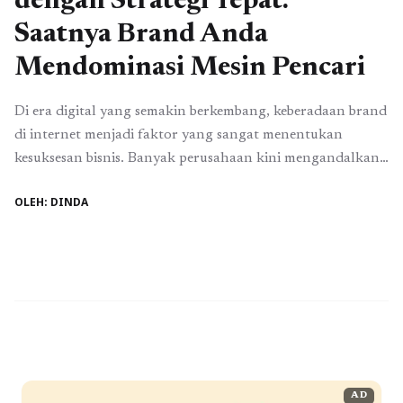
dengan Strategi Tepat:
Saatnya Brand Anda
Mendominasi Mesin Pencari
Di era digital yang semakin berkembang, keberadaan brand
di internet menjadi faktor yang sangat menentukan
kesuksesan bisnis. Banyak perusahaan kini mengandalkan
website, blog, dan berbagai konten digital untuk
OLEH: DINDA
menjangkau audiens yang lebih luas. Namun seiring
meningkatnya jumlah pelaku bisnis yang memanfaatkan
strategi digital, muncul tantangan baru yang tidak bisa
dihindari, yaitu krisis persaingan SEO. Fenomena ...
Baca
Selengkapnya
AD