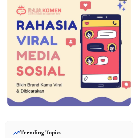
trending_up
Trending Topics