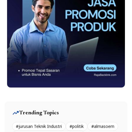
trending_up
Trending Topics
#jurusan Teknik Industri
#politik
#almasoem