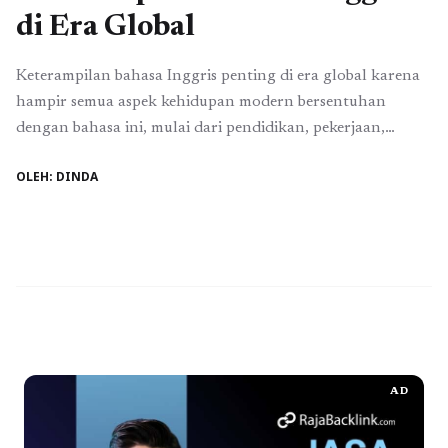
di Era Global
Keterampilan bahasa Inggris penting di era global karena
hampir semua aspek kehidupan modern bersentuhan
dengan bahasa ini, mulai dari pendidikan, pekerjaan,
hingga komunikasi lintas negara. Di tengah arus
OLEH: DINDA
globalisasi yang semakin cepat, kemampuan berbahasa
Inggris bukan lagi sekadar nilai tambah, melainkan
kebutuhan dasar bagi siapa pun yang ingin berkembang
dan bersaing secara internasional. Dunia kerja, ...
Baca
Selengkapnya
AD