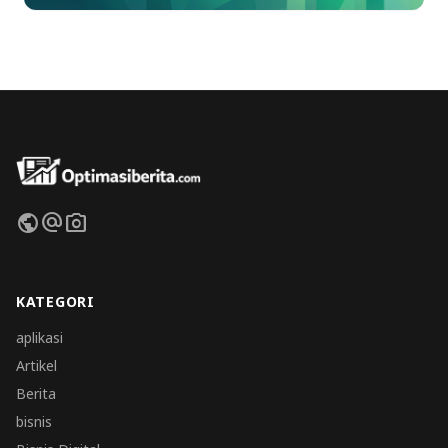
public
alternate_email
photo_camera
KATEGORI
aplikasi
Artikel
Berita
bisnis