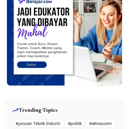
trending_up
Trending Topics
#jurusan Teknik Industri
#politik
#almasoem