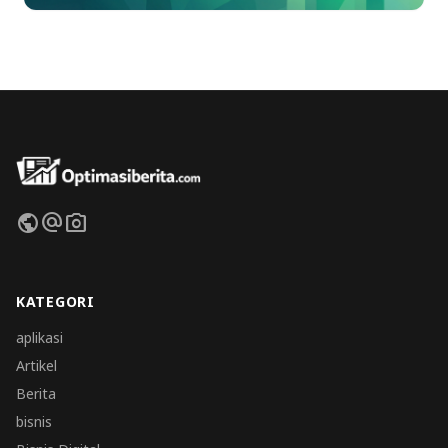
public
alternate_email
photo_camera
KATEGORI
aplikasi
Artikel
Berita
bisnis