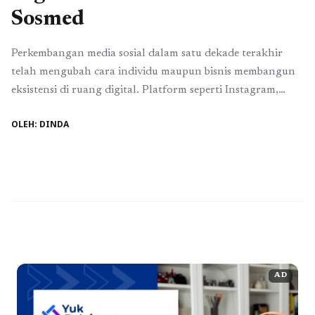
Sosmed
Perkembangan media sosial dalam satu dekade terakhir
telah mengubah cara individu maupun bisnis membangun
eksistensi di ruang digital. Platform seperti Instagram,
Facebook, TikTok, hingga X bukan lagi sekadar tempat
OLEH: DINDA
berbagi cerita, melainkan menjadi kanal utama untuk
pemasaran, komunikasi brand, dan membangun
komunitas. Di tengah arus konten yang begitu padat,
tantangan terbesar bukan hanya menciptakan konten ...
Baca Selengkapnya
AD