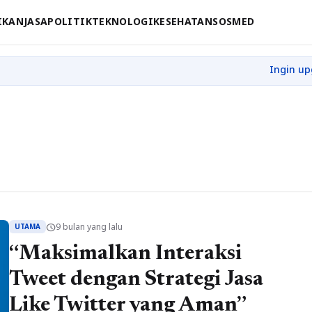
IKAN
JASA
POLITIK
TEKNOLOGI
KESEHATAN
SOSMED
9 bulan yang lalu
schedule
UTAMA
“Maksimalkan Interaksi
Tweet dengan Strategi Jasa
Like Twitter yang Aman”