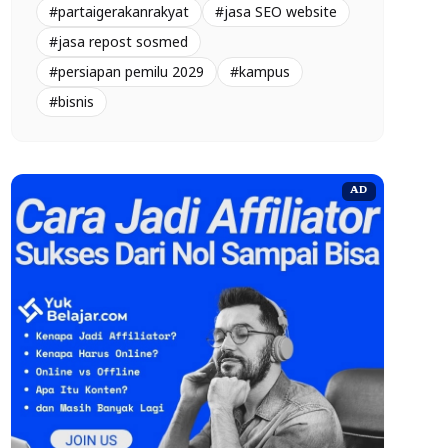
#partaigerakanrakyat
#jasa SEO website
#jasa repost sosmed
#persiapan pemilu 2029
#kampus
#bisnis
AD