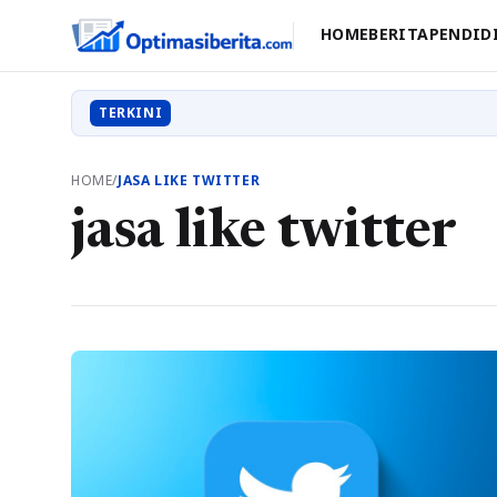
HOME
BERITA
PENDID
TERKINI
HOME
/
JASA LIKE TWITTER
jasa like twitter