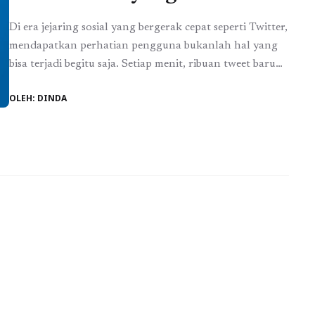
Di era jejaring sosial yang bergerak cepat seperti Twitter,
mendapatkan perhatian pengguna bukanlah hal yang
bisa terjadi begitu saja. Setiap menit, ribuan tweet baru
bersaing untuk mendapatkan impresi. Kondisi ini
OLEH: DINDA
membuat sebagian pengguna memutuskan untuk
memakai jasa like Twitter sebagai cara untuk
memberikan dorongan awal pada unggahan mereka.
Like yang meningkat dalam waktu singkat membantu ...
Baca Selengkapnya