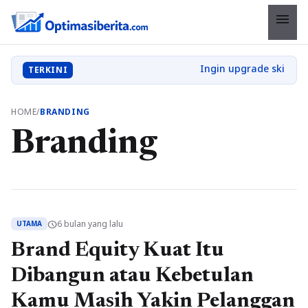
menu
TERKINI
HOME
/
BRANDING
Branding
6 bulan yang lalu
schedule
UTAMA
Brand Equity Kuat Itu
Dibangun atau Kebetulan
Kamu Masih Yakin Pelanggan