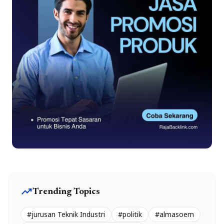
trending_up
Trending Topics
#jurusan Teknik Industri
#politik
#almasoem