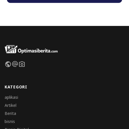
public
alternate_email
photo_camera
KATEGORI
aplikasi
Artikel
Berita
bisnis