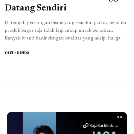
Datang Sendiri
Di tengah persaingan bisnis yang semakin padat, memiliki
produk bagus saja tidak lagi cukup untuk bertahan.
Banyak brand hadir dengan kualitas yang mirip, harga
bersaing, dan promosi besar-besaran, namun hanya sedikit
OLEH: DINDA
yang benar-benar diingat dan dicintai pelanggan. Di
sinilah brand equity memainkan peran penting. Brand
equity bukan sekadar logo atau nama yang dikenal, tetapi
nilai ...
Baca Selengkapnya
AD