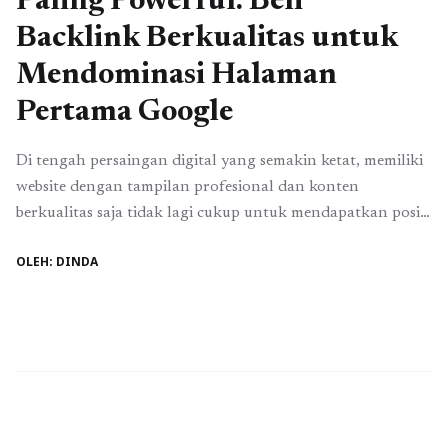
Paling Powerful: Beli
Backlink Berkualitas untuk
Mendominasi Halaman
Pertama Google
Di tengah persaingan digital yang semakin ketat, memiliki
website dengan tampilan profesional dan konten
berkualitas saja tidak lagi cukup untuk mendapatkan posisi
terbaik di mesin pencari Google. Setiap hari ribuan website
OLEH: DINDA
baru bermunculan dengan target keyword yang sama,
sehingga kompetisi menjadi semakin berat. Tanpa strategi
SEO yang tepat, website akan sulit bersaing dan tenggelam
di ...
Baca Selengkapnya