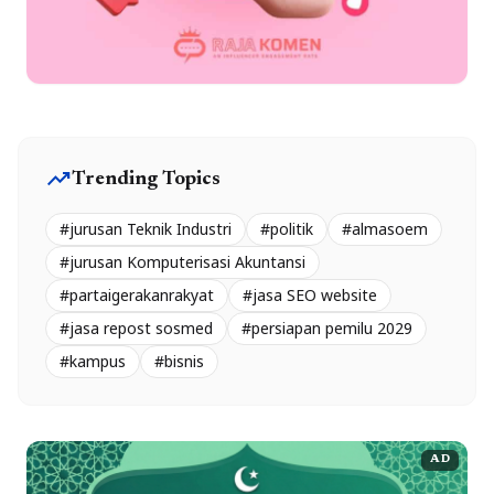
trending_up
Trending Topics
#jurusan Teknik Industri
#politik
#almasoem
#jurusan Komputerisasi Akuntansi
#partaigerakanrakyat
#jasa SEO website
#jasa repost sosmed
#persiapan pemilu 2029
#kampus
#bisnis
AD