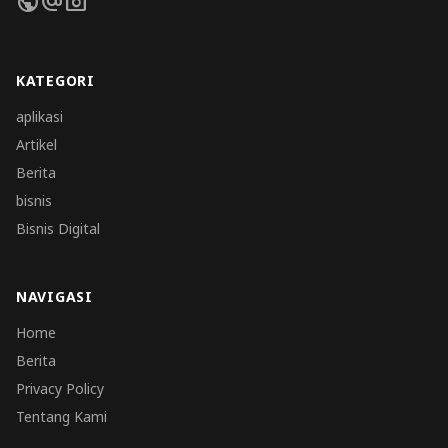
public
alternate_email
photo_camera
KATEGORI
aplikasi
Artikel
Berita
bisnis
Bisnis Digital
NAVIGASI
Home
Berita
Privacy Policy
Tentang Kami