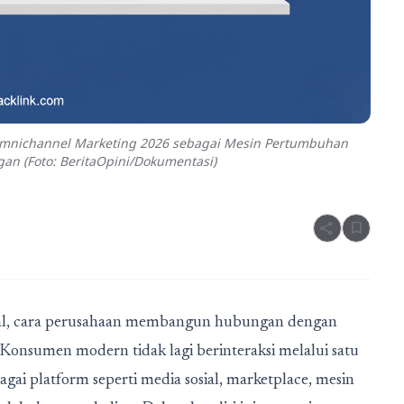
l: Omnichannel Marketing 2026 sebagai Mesin Pertumbuhan
gan (Foto: BeritaOpini/Dokumentasi)
share
bookmark
ital, cara perusahaan membangun hubungan dengan
Konsumen modern tidak lagi berinteraksi melalui satu
bagai platform seperti media sosial, marketplace, mesin