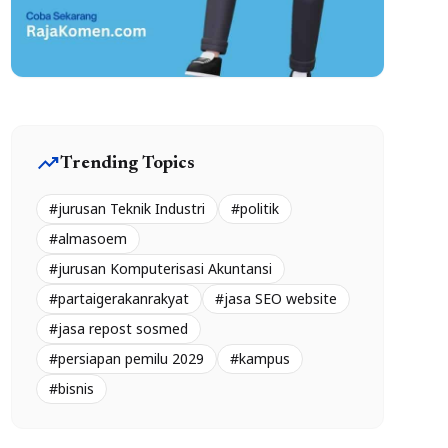
trending_up
Trending Topics
#jurusan Teknik Industri
#politik
#almasoem
#jurusan Komputerisasi Akuntansi
#partaigerakanrakyat
#jasa SEO website
#jasa repost sosmed
#persiapan pemilu 2029
#kampus
#bisnis