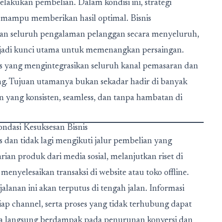
elakukan pembelian. Dalam kondisi ini, strategi
gi mampu memberikan hasil optimal. Bisnis
 seluruh pengalaman pelanggan secara menyeluruh,
adi kunci utama untuk memenangkan persaingan.
s yang mengintegrasikan seluruh kanal pemasaran dan
ung. Tujuan utamanya bukan sekadar hadir di banyak
 yang konsisten, seamless, dan tanpa hambatan di
dasi Kesuksesan Bisnis
dan tidak lagi mengikuti jalur pembelian yang
an produk dari media sosial, melanjutkan riset di
nyelesaikan transaksi di website atau toko offline.
rjalanan ini akan terputus di tengah jalan. Informasi
iap channel, serta proses yang tidak terhubung dapat
ra langsung berdampak pada penurunan konversi dan