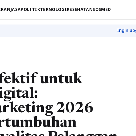
IKAN
JASA
POLITIK
TEKNOLOGI
KESEHATAN
SOSMED
fektif untuk
gital:
rketing 2026
ertumbuhan