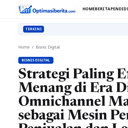
HOME
BERITA
PENDID
TERKINI
Home
/
Bisnis Digital
BISNIS DIGITAL
Strategi Paling E
Menang di Era Di
Omnichannel Ma
sebagai Mesin P