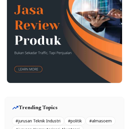
trending_up
Trending Topics
#jurusan Teknik Industri
#politik
#almasoem