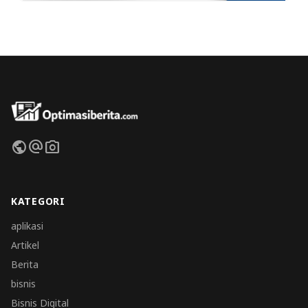
public
alternate_email
photo_camera
KATEGORI
aplikasi
Artikel
Berita
bisnis
Bisnis Digital