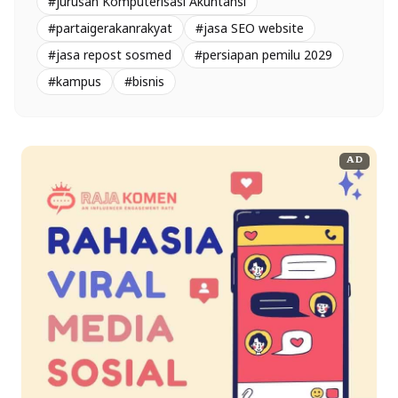
#jurusan Komputerisasi Akuntansi
#partaigerakanrakyat
#jasa SEO website
#jasa repost sosmed
#persiapan pemilu 2029
#kampus
#bisnis
AD