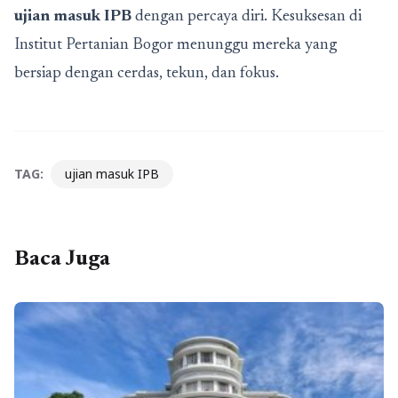
ujian masuk IPB
dengan percaya diri. Kesuksesan di
Institut Pertanian Bogor menunggu mereka yang
bersiap dengan cerdas, tekun, dan fokus.
TAG:
ujian masuk IPB
Baca Juga