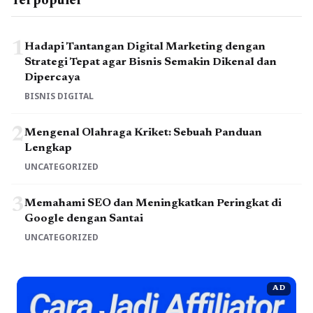
Terpopuler
1
Hadapi Tantangan Digital Marketing dengan
Strategi Tepat agar Bisnis Semakin Dikenal dan
Dipercaya
BISNIS DIGITAL
2
Mengenal Olahraga Kriket: Sebuah Panduan
Lengkap
UNCATEGORIZED
3
Memahami SEO dan Meningkatkan Peringkat di
Google dengan Santai
UNCATEGORIZED
AD