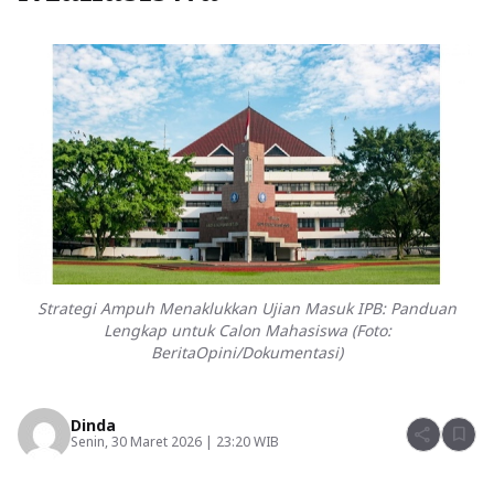
Strategi Ampuh Menaklukkan Ujian Masuk IPB: Panduan
Lengkap untuk Calon Mahasiswa (Foto:
BeritaOpini/Dokumentasi)
Dinda
share
bookmark
Senin, 30 Maret 2026 | 23:20 WIB