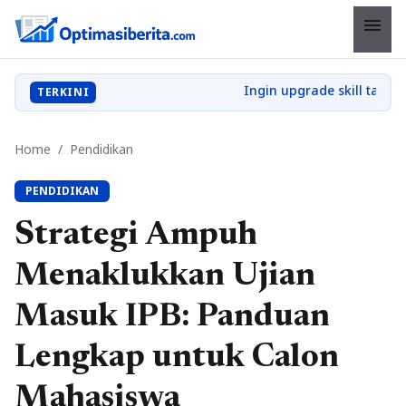
menu
TERKINI
Home
/
Pendidikan
PENDIDIKAN
Strategi Ampuh
Menaklukkan Ujian
Masuk IPB: Panduan
Lengkap untuk Calon
Mahasiswa