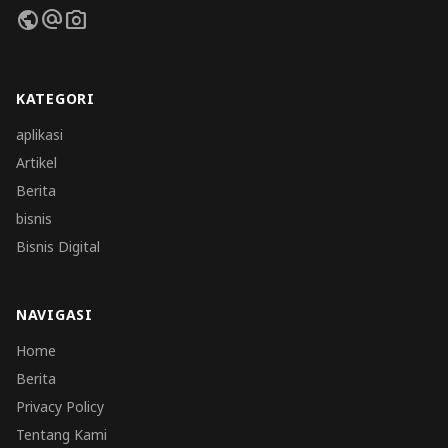
public
alternate_email
photo_camera
KATEGORI
aplikasi
Artikel
Berita
bisnis
Bisnis Digital
NAVIGASI
Home
Berita
Privacy Policy
Tentang Kami