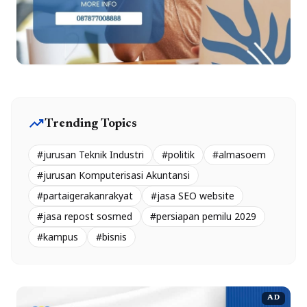
trending_up
Trending Topics
#jurusan Teknik Industri
#politik
#almasoem
#jurusan Komputerisasi Akuntansi
#partaigerakanrakyat
#jasa SEO website
#jasa repost sosmed
#persiapan pemilu 2029
#kampus
#bisnis
AD