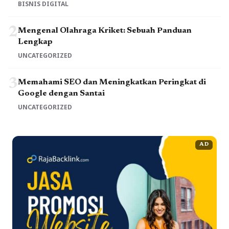
BISNIS DIGITAL
2
Mengenal Olahraga Kriket: Sebuah Panduan
Lengkap
UNCATEGORIZED
3
Memahami SEO dan Meningkatkan Peringkat di
Google dengan Santai
UNCATEGORIZED
AD