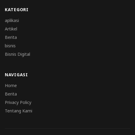
KATEGORI
aplikasi
Artikel
Berita
bisnis
Bisnis Digital
NAVIGASI
Home
Berita
Privacy Policy
Tentang Kami