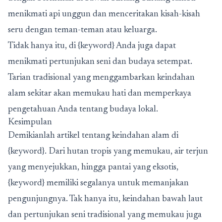
menikmati api unggun dan menceritakan kisah-kisah
seru dengan teman-teman atau keluarga.
Tidak hanya itu, di {keyword} Anda juga dapat
menikmati pertunjukan seni dan budaya setempat.
Tarian tradisional yang menggambarkan keindahan
alam sekitar akan memukau hati dan memperkaya
pengetahuan Anda tentang budaya lokal.
Kesimpulan
Demikianlah artikel tentang keindahan alam di
{keyword}. Dari hutan tropis yang memukau, air terjun
yang menyejukkan, hingga pantai yang eksotis,
{keyword} memiliki segalanya untuk memanjakan
pengunjungnya. Tak hanya itu, keindahan bawah laut
dan pertunjukan seni tradisional yang memukau juga