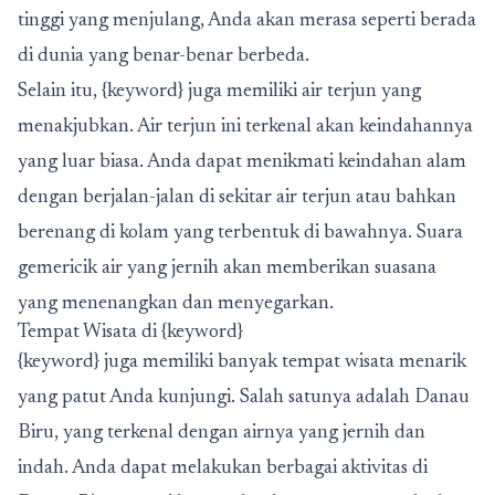
tinggi yang menjulang, Anda akan merasa seperti berada
di dunia yang benar-benar berbeda.
Selain itu, {keyword} juga memiliki air terjun yang
menakjubkan. Air terjun ini terkenal akan keindahannya
yang luar biasa. Anda dapat menikmati keindahan alam
dengan berjalan-jalan di sekitar air terjun atau bahkan
berenang di kolam yang terbentuk di bawahnya. Suara
gemericik air yang jernih akan memberikan suasana
yang menenangkan dan menyegarkan.
Tempat Wisata di {keyword}
{keyword} juga memiliki banyak tempat wisata menarik
yang patut Anda kunjungi. Salah satunya adalah Danau
Biru, yang terkenal dengan airnya yang jernih dan
indah. Anda dapat melakukan berbagai aktivitas di