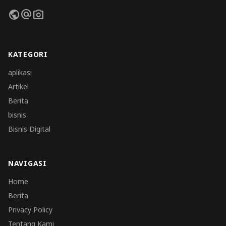
public
alternate_email
photo_camera
KATEGORI
aplikasi
Artikel
Berita
bisnis
Bisnis Digital
NAVIGASI
Home
Berita
Privacy Policy
Tentang Kami