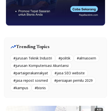
trending_up
Trending Topics
#jurusan Teknik Industri
#politik
#almasoem
#jurusan Komputerisasi Akuntansi
#partaigerakanrakyat
#jasa SEO website
#jasa repost sosmed
#persiapan pemilu 2029
#kampus
#bisnis
AD