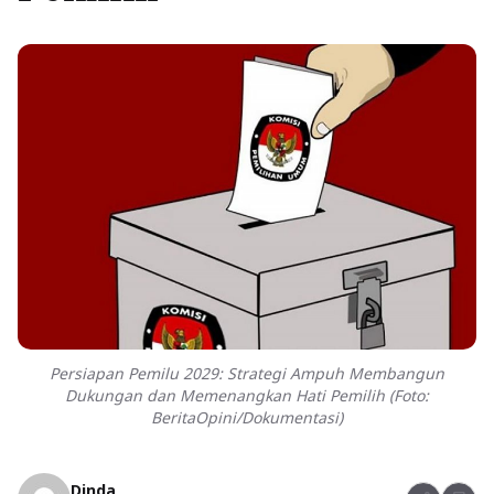
Persiapan Pemilu 2029: Strategi Ampuh Membangun
Dukungan dan Memenangkan Hati Pemilih (Foto:
BeritaOpini/Dokumentasi)
Dinda