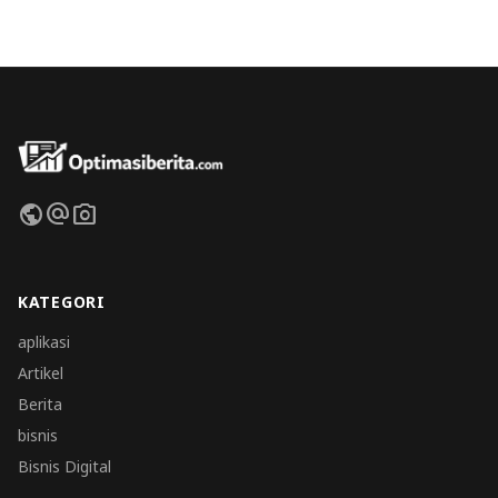
public
alternate_email
photo_camera
KATEGORI
aplikasi
Artikel
Berita
bisnis
Bisnis Digital