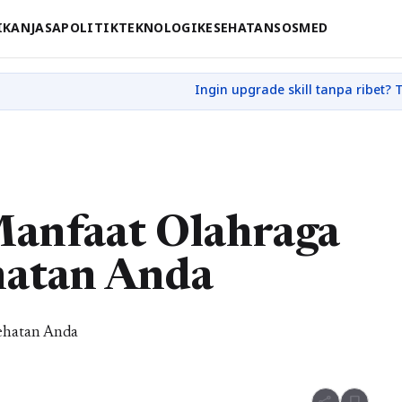
IKAN
JASA
POLITIK
TEKNOLOGI
KESEHATAN
SOSMED
Manfaat Olahraga
hatan Anda