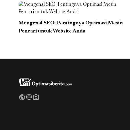
Mengenal SEO: Pentingnya Optimasi Mesin
Pencari untuk Website Anda
public
alternate_email
photo_camera