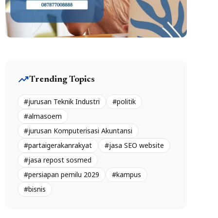
trending_up
Trending Topics
#jurusan Teknik Industri
#politik
#almasoem
#jurusan Komputerisasi Akuntansi
#partaigerakanrakyat
#jasa SEO website
#jasa repost sosmed
#persiapan pemilu 2029
#kampus
#bisnis