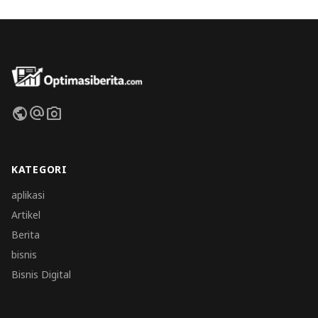
public
alternate_email
photo_camera
KATEGORI
aplikasi
Artikel
Berita
bisnis
Bisnis Digital