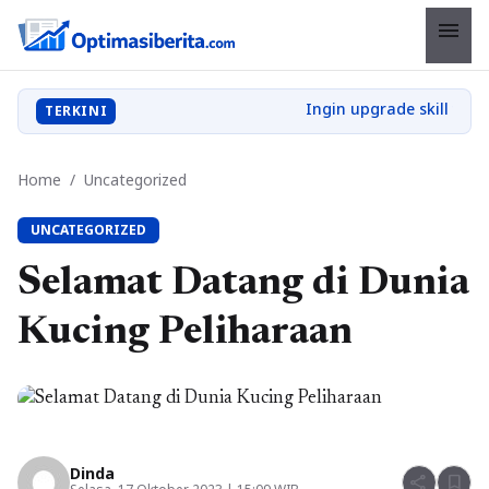
menu
TERKINI
Home
/
Uncategorized
UNCATEGORIZED
Selamat Datang di Dunia
Kucing Peliharaan
Dinda
share
bookmark