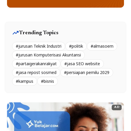
trending_up
Trending Topics
#jurusan Teknik Industri
#politik
#almasoem
#jurusan Komputerisasi Akuntansi
#partaigerakanrakyat
#jasa SEO website
#jasa repost sosmed
#persiapan pemilu 2029
#kampus
#bisnis
AD