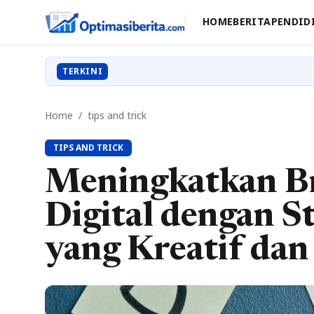
HOME
BERITA
PENDID
TERKINI
Home
/
tips and trick
TIPS AND TRICK
Meningkatkan B
Digital dengan S
yang Kreatif dan