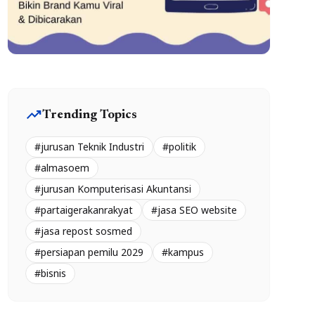
trending_up
Trending Topics
#jurusan Teknik Industri
#politik
#almasoem
#jurusan Komputerisasi Akuntansi
#partaigerakanrakyat
#jasa SEO website
#jasa repost sosmed
#persiapan pemilu 2029
#kampus
#bisnis