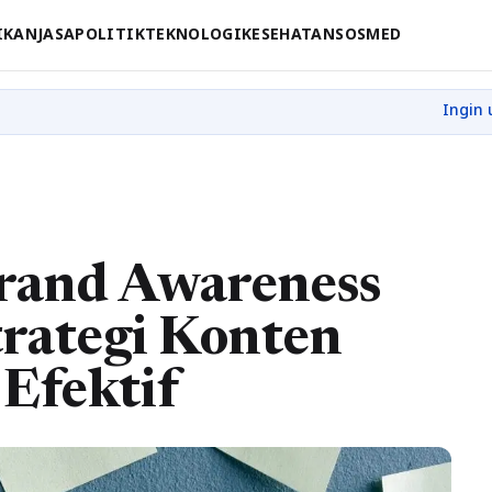
IKAN
JASA
POLITIK
TEKNOLOGI
KESEHATAN
SOSMED
rand Awareness
trategi Konten
 Efektif