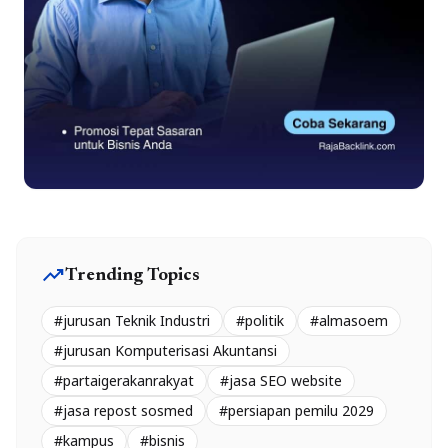
trending_up
Trending Topics
#jurusan Teknik Industri
#politik
#almasoem
#jurusan Komputerisasi Akuntansi
#partaigerakanrakyat
#jasa SEO website
#jasa repost sosmed
#persiapan pemilu 2029
#kampus
#bisnis