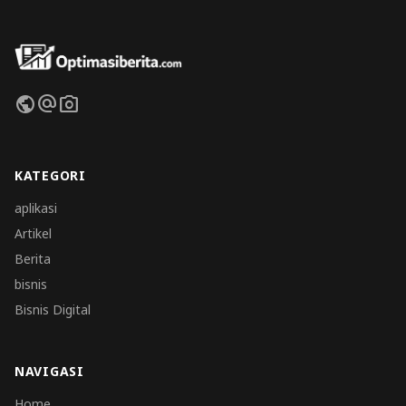
public
alternate_email
photo_camera
KATEGORI
aplikasi
Artikel
Berita
bisnis
Bisnis Digital
NAVIGASI
Home