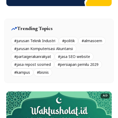
trending_up
Trending Topics
#jurusan Teknik Industri
#politik
#almasoem
#jurusan Komputerisasi Akuntansi
#partaigerakanrakyat
#jasa SEO website
#jasa repost sosmed
#persiapan pemilu 2029
#kampus
#bisnis
AD