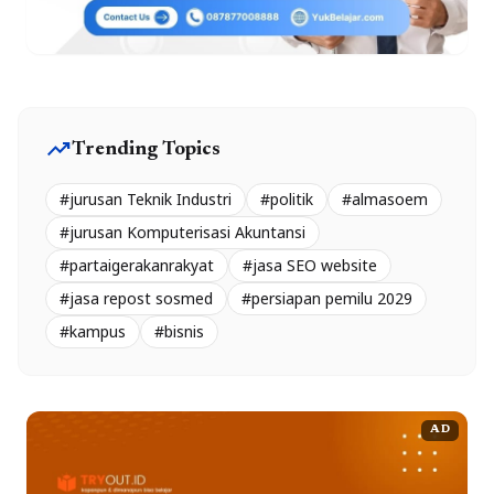
trending_up
Trending Topics
#jurusan Teknik Industri
#politik
#almasoem
#jurusan Komputerisasi Akuntansi
#partaigerakanrakyat
#jasa SEO website
#jasa repost sosmed
#persiapan pemilu 2029
#kampus
#bisnis
AD