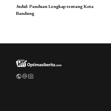
Judul: Panduan Lengkap tentang Kota
Bandung
public
alternate_email
photo_camera