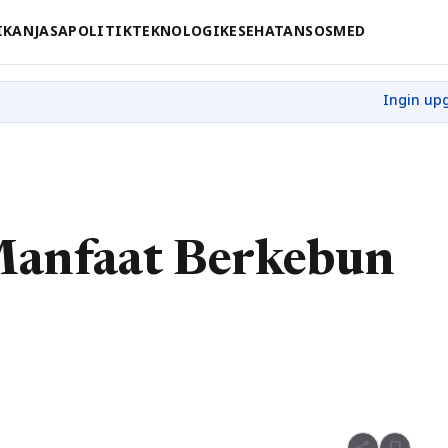
IKAN
JASA
POLITIK
TEKNOLOGI
KESEHATAN
SOSMED
Manfaat Berkebun