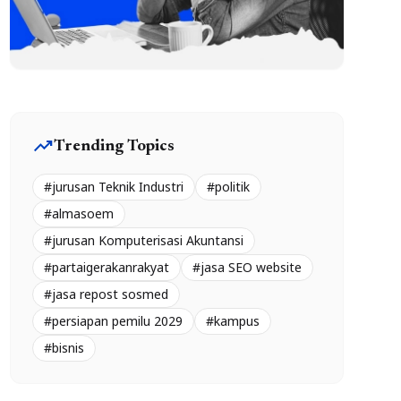
trending_up
Trending Topics
#jurusan Teknik Industri
#politik
#almasoem
#jurusan Komputerisasi Akuntansi
#partaigerakanrakyat
#jasa SEO website
#jasa repost sosmed
#persiapan pemilu 2029
#kampus
#bisnis