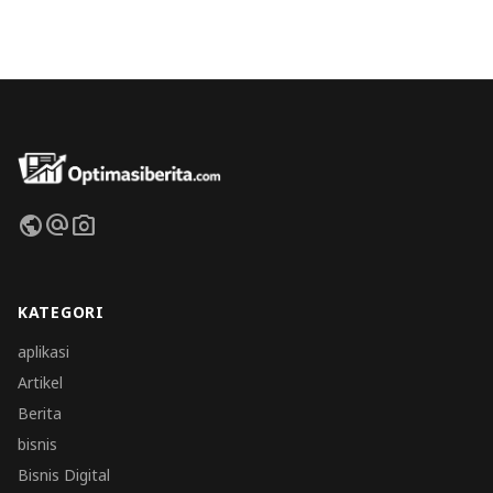
public
alternate_email
photo_camera
KATEGORI
aplikasi
Artikel
Berita
bisnis
Bisnis Digital