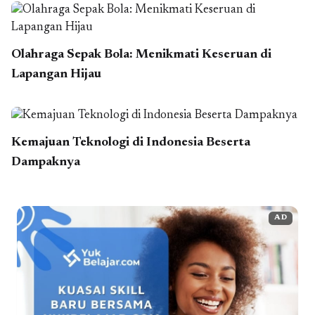
Olahraga Sepak Bola: Menikmati Keseruan di
Lapangan Hijau
Kemajuan Teknologi di Indonesia Beserta
Dampaknya
AD