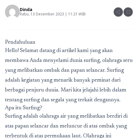
Dinda
share
bookmark
Rabu, 13 Desember 2023 | 11:21 WIB
Pendahuluan
Hello! Selamat datang di artikel kami yang akan
membawa Anda menyelami dunia surfing, olahraga seru
yang melibatkan ombak dan papan selancar. Surfing
adalah kegiatan yang menarik banyak peminat dari
berbagai penjuru dunia. Mari kita jelajahi lebih dalam
tentang surfing dan segala yang terkait dengannya.
Apa itu Surfing?
Surfing adalah olahraga air yang melibatkan berdiri di
atas papan selancar dan meluncur di atas ombak yang
terbentuk di atas permukaan laut. Olahraga ini