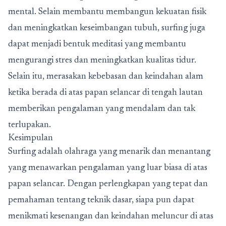
mental. Selain membantu membangun kekuatan fisik
dan meningkatkan keseimbangan tubuh, surfing juga
dapat menjadi bentuk meditasi yang membantu
mengurangi stres dan meningkatkan kualitas tidur.
Selain itu, merasakan kebebasan dan keindahan alam
ketika berada di atas papan selancar di tengah lautan
memberikan pengalaman yang mendalam dan tak
terlupakan.
Kesimpulan
Surfing adalah olahraga yang menarik dan menantang
yang menawarkan pengalaman yang luar biasa di atas
papan selancar. Dengan perlengkapan yang tepat dan
pemahaman tentang teknik dasar, siapa pun dapat
menikmati kesenangan dan keindahan meluncur di atas