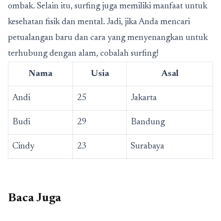
ombak. Selain itu, surfing juga memiliki manfaat untuk
kesehatan fisik dan mental. Jadi, jika Anda mencari
petualangan baru dan cara yang menyenangkan untuk
terhubung dengan alam, cobalah surfing!
Nama
Usia
Asal
Andi
25
Jakarta
Budi
29
Bandung
Cindy
23
Surabaya
Baca Juga