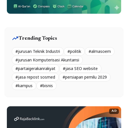
trending_up
Trending Topics
#jurusan Teknik Industri
#politik
#almasoem
#jurusan Komputerisasi Akuntansi
#partaigerakanrakyat
#jasa SEO website
#jasa repost sosmed
#persiapan pemilu 2029
#kampus
#bisnis
AD