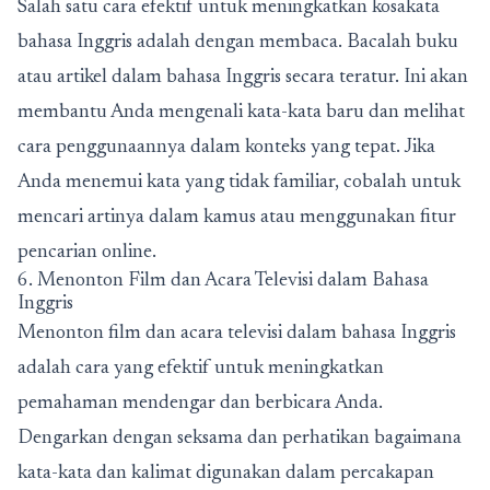
Salah satu cara efektif untuk meningkatkan kosakata
bahasa Inggris adalah dengan membaca. Bacalah buku
atau artikel dalam bahasa Inggris secara teratur. Ini akan
membantu Anda mengenali kata-kata baru dan melihat
cara penggunaannya dalam konteks yang tepat. Jika
Anda menemui kata yang tidak familiar, cobalah untuk
mencari artinya dalam kamus atau menggunakan fitur
pencarian online.
6. Menonton Film dan Acara Televisi dalam Bahasa
Inggris
Menonton film dan acara televisi dalam bahasa Inggris
adalah cara yang efektif untuk meningkatkan
pemahaman mendengar dan berbicara Anda.
Dengarkan dengan seksama dan perhatikan bagaimana
kata-kata dan kalimat digunakan dalam percakapan