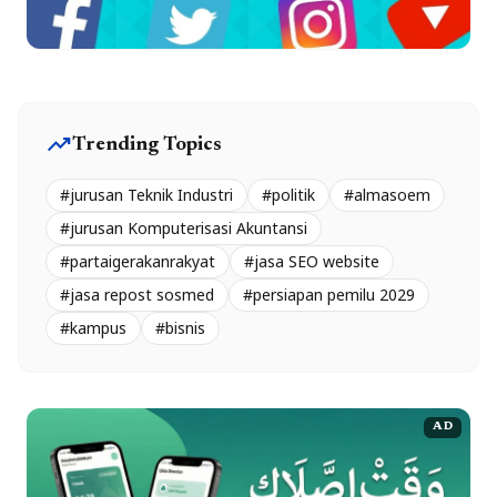
trending_up
Trending Topics
#jurusan Teknik Industri
#politik
#almasoem
#jurusan Komputerisasi Akuntansi
#partaigerakanrakyat
#jasa SEO website
#jasa repost sosmed
#persiapan pemilu 2029
#kampus
#bisnis
AD