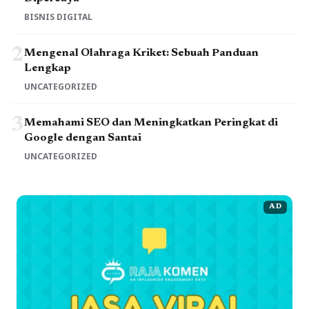
BISNIS DIGITAL
2
Mengenal Olahraga Kriket: Sebuah Panduan
Lengkap
UNCATEGORIZED
3
Memahami SEO dan Meningkatkan Peringkat di
Google dengan Santai
UNCATEGORIZED
AD