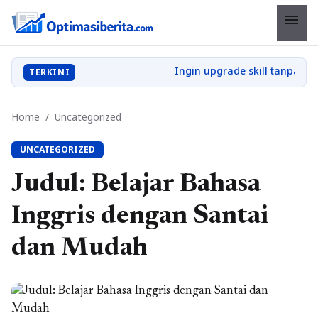
menu
TERKINI
Home
/
Uncategorized
UNCATEGORIZED
Judul: Belajar Bahasa
Inggris dengan Santai
dan Mudah