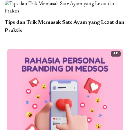
Tips dan Trik Memasak Sate Ayam yang Lezat dan
Praktis
AD