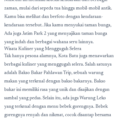
Museum ini memiliki koleksi kendaraan dari berbagai
zaman, mulai dari sepeda tua hingga mobil-mobil antik.
Kamu bisa melihat dan berfoto dengan kendaraan-
kendaraan tersebut. Jika kamu menyukai taman bunga,
Ada juga Jatim Park 2 yang menyajikan taman bunga
yang indah dan berbagai wahana seru lainnya.
Wisata Kuliner yang Menggugah Selera
Tak hanya pesona alamnya, Kota Batu juga menawarkan
berbagai kuliner yang menggugah selera. Salah satunya
adalah Bakso Bakar Pahlawan Trip, sebuah warung
makan yang terkenal dengan bakso bakarnya. Bakso
bakar ini memiliki rasa yang unik dan disajikan dengan
sambal yang pedas. Selain itu, ada juga Warung Leko
yang terkenal dengan menu bebek gorengnya. Bebek
gorengnya renyah dan nikmat, cocok disantap bersama