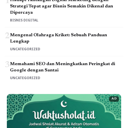
1
Hadapi Tantangan Digital Marketing dengan
Strategi Tepat agar Bisnis Semakin Dikenal dan
Dipercaya
BISNIS DIGITAL
2
Mengenal Olahraga Kriket: Sebuah Panduan
Lengkap
UNCATEGORIZED
3
Memahami SEO dan Meningkatkan Peringkat di
Google dengan Santai
UNCATEGORIZED
AD