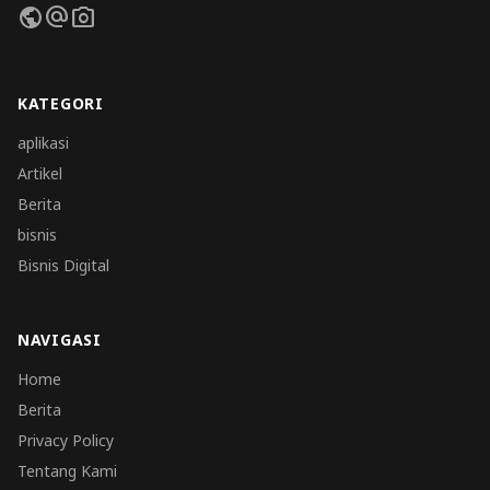
public
alternate_email
photo_camera
KATEGORI
aplikasi
Artikel
Berita
bisnis
Bisnis Digital
NAVIGASI
Home
Berita
Privacy Policy
Tentang Kami