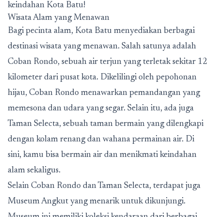
keindahan Kota Batu!
Wisata Alam yang Menawan
Bagi pecinta alam, Kota Batu menyediakan berbagai
destinasi wisata yang menawan. Salah satunya adalah
Coban Rondo, sebuah air terjun yang terletak sekitar 12
kilometer dari pusat kota. Dikelilingi oleh pepohonan
hijau, Coban Rondo menawarkan pemandangan yang
memesona dan udara yang segar. Selain itu, ada juga
Taman Selecta, sebuah taman bermain yang dilengkapi
dengan kolam renang dan wahana permainan air. Di
sini, kamu bisa bermain air dan menikmati keindahan
alam sekaligus.
Selain Coban Rondo dan Taman Selecta, terdapat juga
Museum Angkut yang menarik untuk dikunjungi.