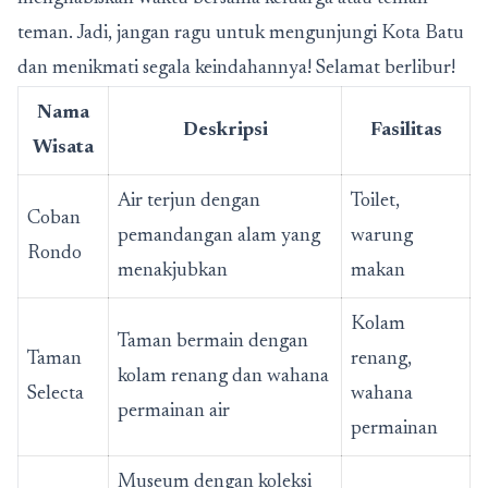
teman. Jadi, jangan ragu untuk mengunjungi Kota Batu
dan menikmati segala keindahannya! Selamat berlibur!
Nama
Deskripsi
Fasilitas
Wisata
Air terjun dengan
Toilet,
Coban
pemandangan alam yang
warung
Rondo
menakjubkan
makan
Kolam
Taman bermain dengan
Taman
renang,
kolam renang dan wahana
Selecta
wahana
permainan air
permainan
Museum dengan koleksi