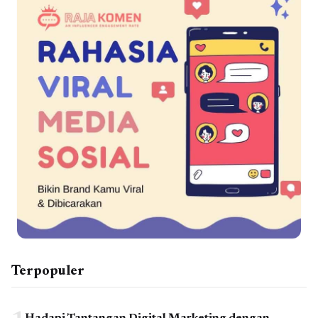
Terpopuler