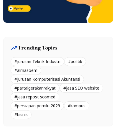
trending_up
Trending Topics
#jurusan Teknik Industri
#politik
#almasoem
#jurusan Komputerisasi Akuntansi
#partaigerakanrakyat
#jasa SEO website
#jasa repost sosmed
#persiapan pemilu 2029
#kampus
#bisnis