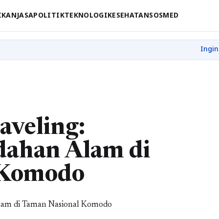
IKAN
JASA
POLITIK
TEKNOLOGI
KESEHATAN
SOSMED
aveling:
dahan Alam di
 Komodo