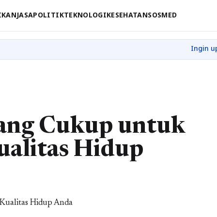
IKAN
JASA
POLITIK
TEKNOLOGI
KESEHATAN
SOSMED
ang Cukup untuk
ualitas Hidup