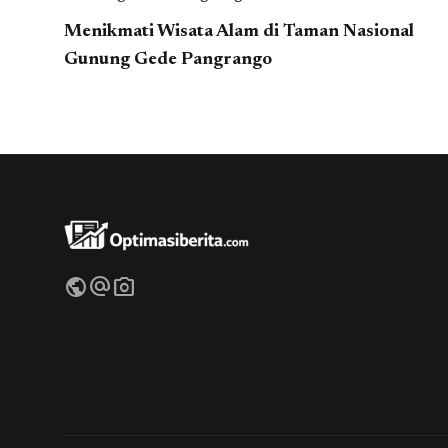
Menikmati Wisata Alam di Taman Nasional
Gunung Gede Pangrango
public
alternate_email
photo_camera