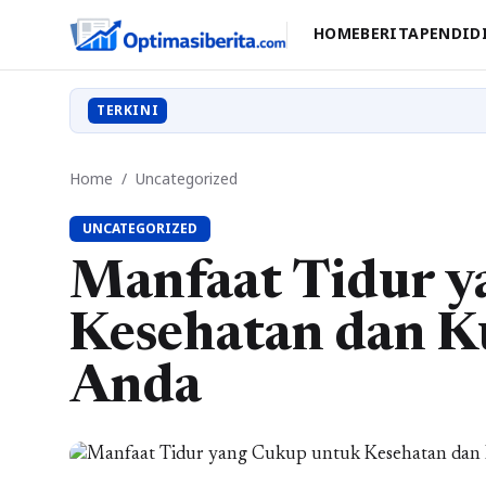
HOME
BERITA
PENDID
TERKINI
Home
/
Uncategorized
UNCATEGORIZED
Manfaat Tidur y
Kesehatan dan K
Anda