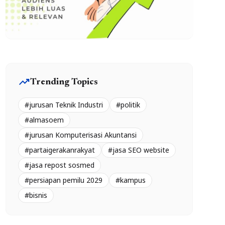
trending_up
Trending Topics
#jurusan Teknik Industri
#politik
#almasoem
#jurusan Komputerisasi Akuntansi
#partaigerakanrakyat
#jasa SEO website
#jasa repost sosmed
#persiapan pemilu 2029
#kampus
#bisnis